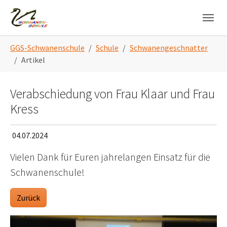
Skip to main navigation
Zum Hauptinhalt springen
Skip to page footer
Sie sind hier:
GGS-Schwanenschule
Schule
Schwanengeschnatter
Artikel
Verabschiedung von Frau Klaar und Frau
Kress
04.07.2024
Vielen Dank für Euren jahrelangen Einsatz für die
Schwanenschule!
Zurück