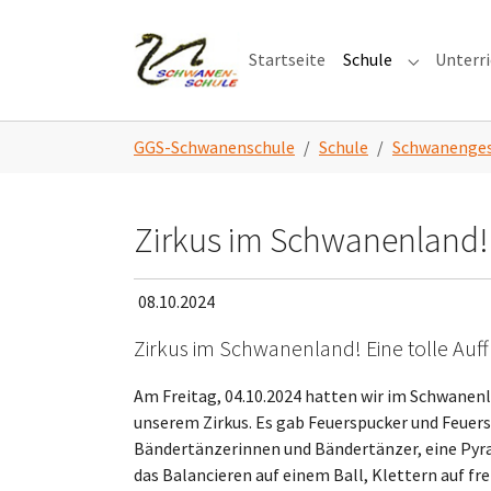
Skip to main navigation
Zum Hauptinhalt springen
Skip to page footer
Startseite
Schule
Unterr
Submenu f
Sie sind hier:
GGS-Schwanenschule
Schule
Schwanenges
Zirkus im Schwanenland!
08.10.2024
Zirkus im Schwanenland! Eine tolle Au
Am Freitag, 04.10.2024 hatten wir im Schwanenl
unserem Zirkus. Es gab Feuerspucker und Feuers
Bändertänzerinnen und Bändertänzer, eine Pyr
das Balancieren auf einem Ball, Klettern auf fr