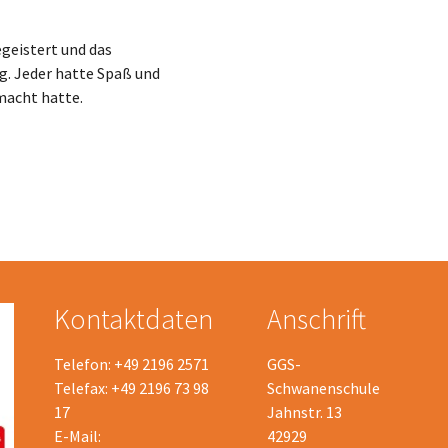
geistert und das
lg. Jeder hatte Spaß und
macht hatte.
Kontaktdaten
Anschrift
Telefon: +49 2196 2571
GGS-
Telefax: +49 2196 73 98
Schwanenschule
17
Jahnstr. 13
E-Mail:
42929