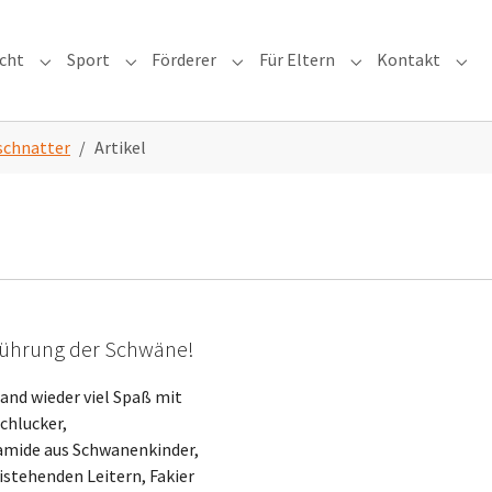
icht
Sport
Förderer
Für Eltern
Kontakt
or "Schule"
Submenu for "Unterricht"
Submenu for "Sport"
Submenu for "Förderer"
Submenu for "Für 
Subm
chnatter
Artikel
fführung der Schwäne!
and wieder viel Spaß mit
chlucker,
amide aus Schwanenkinder,
eistehenden Leitern, Fakier