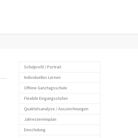
Eltern"
enu for "Kontakt"
Schulprofil / Portrait
Individuelles Lernen
Offene Ganztagsschule
Flexible Eingangsstufen
Qualitätsanalyse / Auszeichnungen
Jahresterminplan
Einschulung