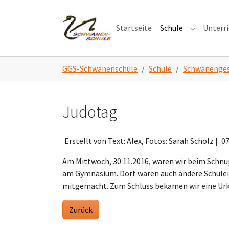
Skip to main navigation
Zum Hauptinhalt springen
Skip to page footer
Startseite
Schule
Unterr
Submenu f
Sie sind hier:
GGS-Schwanenschule
Schule
Schwanenges
Judotag
Erstellt von Text: Alex, Fotos: Sarah Scholz |
07
Am Mittwoch, 30.11.2016, waren wir beim Schnup
am Gymnasium. Dort waren auch andere Schulen
mitgemacht. Zum Schluss bekamen wir eine Urku
Zurück