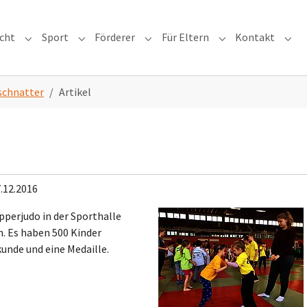
icht
Sport
Förderer
Für Eltern
Kontakt
or "Schule"
Submenu for "Unterricht"
Submenu for "Sport"
Submenu for "Förderer"
Submenu for "Für 
Subm
chnatter
Artikel
.12.2016
perjudo in der Sporthalle
. Es haben 500 Kinder
nde und eine Medaille.