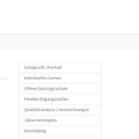
Eltern"
enu for "Kontakt"
Schulprofil / Portrait
Individuelles Lernen
Offene Ganztagsschule
Flexible Eingangsstufen
Qualitätsanalyse / Auszeichnungen
Jahresterminplan
Einschulung