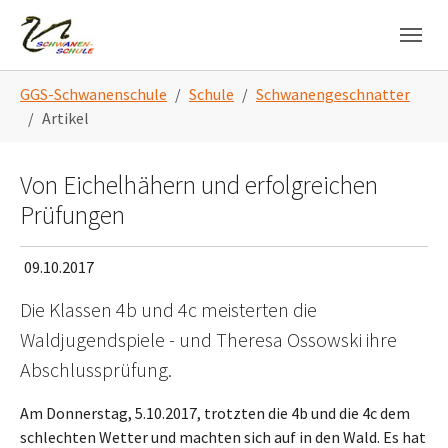
Skip to main navigation
Zum Hauptinhalt springen
Skip to page footer
Sie sind hier:
GGS-Schwanenschule
Schule
Schwanengeschnatter
Artikel
Von Eichelhähern und erfolgreichen
Prüfungen
09.10.2017
Die Klassen 4b und 4c meisterten die
Waldjugendspiele - und Theresa Ossowski ihre
Abschlussprüfung.
Am Donnerstag, 5.10.2017, trotzten die 4b und die 4c dem
schlechten Wetter und machten sich auf in den Wald. Es hat