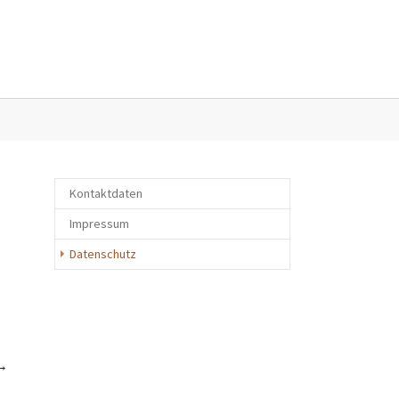
Eltern"
enu for "Kontakt"
Kontaktdaten
Impressum
(current)
Datenschutz
→