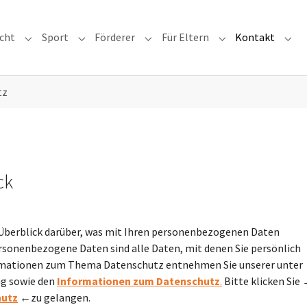
icht
Sport
Förderer
Für Eltern
Kontakt
or "Schule"
Submenu for "Unterricht"
Submenu for "Sport"
Submenu for "Förderer"
Submenu for "Für 
Subm
tz
ck
 Überblick darüber, was mit Ihren personenbezogenen Daten
rsonenbezogene Daten sind alle Daten, mit denen Sie persönlich
formationen zum Thema Datenschutz entnehmen Sie unserer unter
ng sowie den
Informationen zum Datenschutz
.
Bitte klicken Sie
hutz
←
zu gelangen.