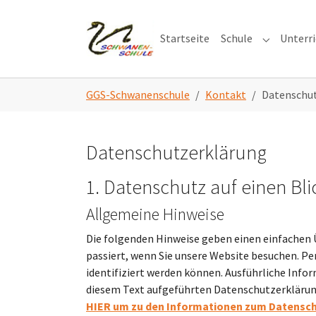
Skip to main navigation
Zum Hauptinhalt springen
Skip to page footer
Startseite
Schule
Unterr
Submenu f
Sie sind hier:
GGS-Schwanenschule
Kontakt
Datenschu
Datenschutzerklärung
1. Datenschutz auf einen Bli
Allgemeine Hinweise
Die folgenden Hinweise geben einen einfachen
passiert, wenn Sie unsere Website besuchen. Pe
identifiziert werden können. Ausführliche In
diesem Text aufgeführten Datenschutzerkläru
HIER um zu den Informationen zum Datensc