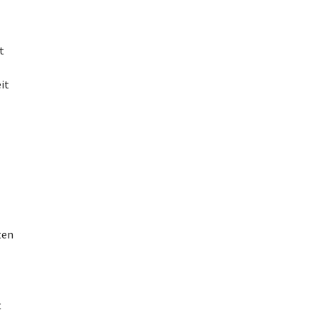
t
it
l
ten
t