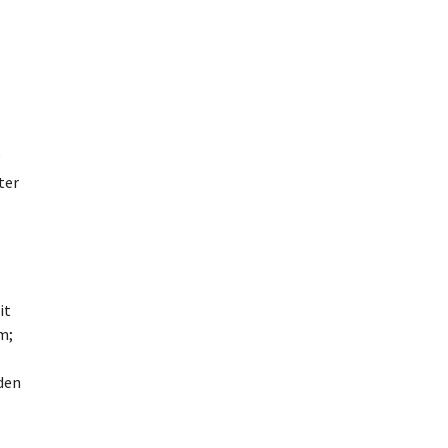
g
ter
it
m;
den