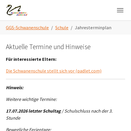
Skip to main navigation
Zum Hauptinhalt springen
Skip to page footer
Sie sind hier:
GGS-Schwanenschule
Schule
Jahresterminplan
Aktuelle Termine und Hinweise
Für interessierte Eltern:
Die Schwanenschule stellt sich vor (padlet.com)
Hinweis:
Weitere wichtige Termine:
17.07.2026 letzter Schultag
/ Schulschluss nach der 3.
Stunde
Bewegliche Ferientage: